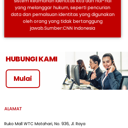
sistem keamanan identitas kita dari hal-hal
yang melanggar hukum, seperti pencurian
data dan pemalsuan identitas yang digunakan
oleh orang yang tidak bertanggung
jawab.
Sumber:
CNN Indonesia
HUBUNGI KAMI
Mulai
ALAMAT
Ruko Mall WTC Matahari,
No. 936, Jl. Raya