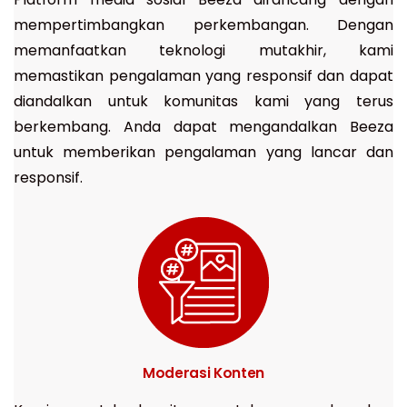
mempertimbangkan perkembangan. Dengan
memanfaatkan teknologi mutakhir, kami
memastikan pengalaman yang responsif dan dapat
diandalkan untuk komunitas kami yang terus
berkembang. Anda dapat mengandalkan Beeza
untuk memberikan pengalaman yang lancar dan
responsif.
Moderasi Konten