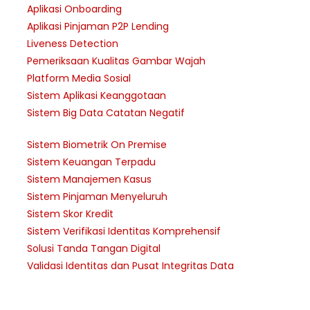
Aplikasi Onboarding
Aplikasi Pinjaman P2P Lending
Liveness Detection
Pemeriksaan Kualitas Gambar Wajah
Platform Media Sosial
Sistem Aplikasi Keanggotaan
Sistem Big Data Catatan Negatif
Sistem Biometrik On Premise
Sistem Keuangan Terpadu
Sistem Manajemen Kasus
Sistem Pinjaman Menyeluruh
Sistem Skor Kredit
Sistem Verifikasi Identitas Komprehensif
Solusi Tanda Tangan Digital
Validasi Identitas dan Pusat Integritas Data