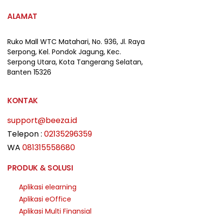
ALAMAT
Ruko Mall WTC Matahari,
No. 936, Jl. Raya
Serpong,
Kel. Pondok Jagung, Kec.
Serpong Utara, Kota Tangerang Selatan,
Banten 15326
KONTAK
support@beeza.id
Telepon :
02135296359
WA
081315558680
PRODUK & SOLUSI
Aplikasi elearning
Aplikasi eOffice
Aplikasi Multi Finansial