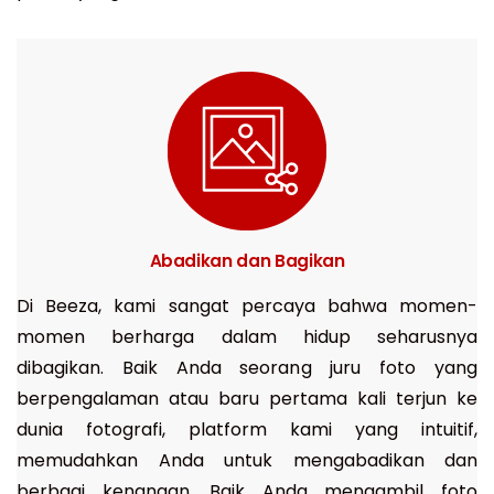
Abadikan dan Bagikan
Di Beeza, kami sangat percaya bahwa momen-
momen berharga dalam hidup seharusnya
dibagikan. Baik Anda seorang juru foto yang
berpengalaman atau baru pertama kali terjun ke
dunia fotografi, platform kami yang intuitif,
memudahkan Anda untuk mengabadikan dan
berbagi kenangan. Baik Anda mengambil foto