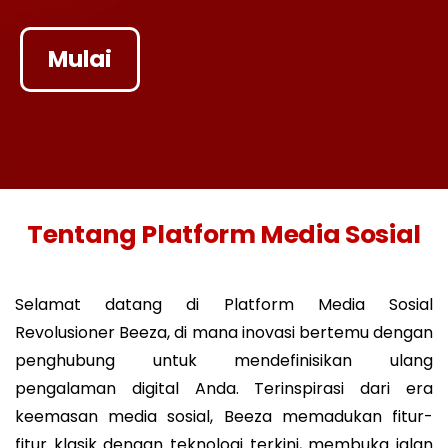
Mulai
Tentang Platform Media Sosial
Selamat datang di Platform Media Sosial
Revolusioner Beeza, di mana inovasi bertemu dengan
penghubung untuk mendefinisikan ulang
pengalaman digital Anda. Terinspirasi dari era
keemasan media sosial, Beeza memadukan fitur-
fitur klasik dengan teknologi terkini, membuka jalan