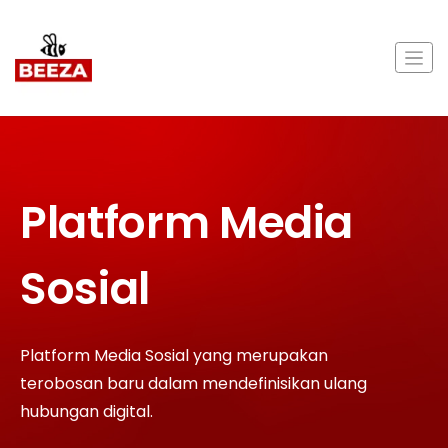
Platform Media
Sosial
Platform Media Sosial yang merupakan
terobosan baru dalam mendefinisikan ulang
hubungan digital.