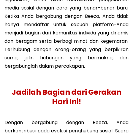
media sosial dengan cara yang benar-benar baru.
Ketika Anda bergabung dengan Beeza, Anda tidak
hanya mendaftar untuk sebuah platform-Anda
menjadi bagian dari komunitas individu yang dinamis
dan beragam serta berbagi minat dan kegemaran.
Terhubung dengan orang-orang yang berpikiran
sama, jalin hubungan yang bermakna, dan
bergabunglah dalam percakapan.
Jadilah Bagian dari Gerakan
Hari Ini!
Dengan bergabung dengan Beeza, Anda
berkontribusi pada evolusi penghubung sosial. Suara