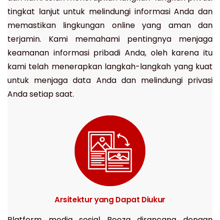
tingkat lanjut untuk melindungi informasi Anda dan
memastikan lingkungan online yang aman dan
terjamin. Kami memahami pentingnya menjaga
keamanan informasi pribadi Anda, oleh karena itu
kami telah menerapkan langkah-langkah yang kuat
untuk menjaga data Anda dan melindungi privasi
Anda setiap saat.
Arsitektur yang Dapat Diukur
Platform media sosial Beeza dirancang dengan