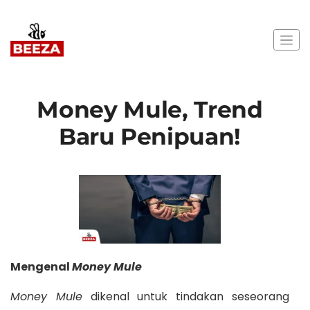
Money Mule, Trend
Baru Penipuan!
Mengenal
Money Mule
Money Mule
dikenal untuk tindakan seseorang