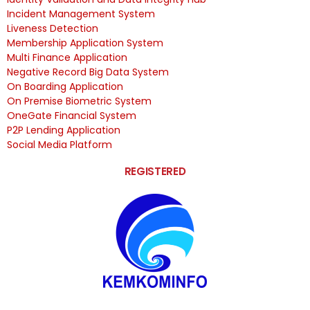
Incident Management System
Liveness Detection
Membership Application System
Multi Finance Application
Negative Record Big Data System
On Boarding Application
On Premise Biometric System
OneGate Financial System
P2P Lending Application
Social Media Platform
REGISTERED