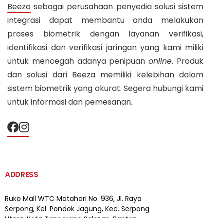
Beeza
sebagai perusahaan penyedia solusi sistem
integrasi dapat membantu anda melakukan
proses biometrik dengan layanan verifikasi,
identifikasi dan verifikasi jaringan yang kami miliki
untuk mencegah adanya penipuan
online
. Produk
dan solusi dari Beeza memiliki kelebihan dalam
sistem biometrik yang akurat. Segera hubungi kami
untuk informasi dan pemesanan.
ADDRESS
Ruko Mall WTC Matahari
No. 936, Jl. Raya
Serpong,
Kel. Pondok Jagung, Kec. Serpong