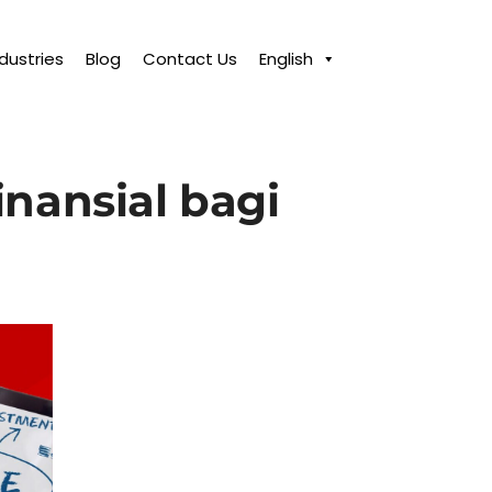
ndustries
Blog
Contact Us
English
nansial bagi