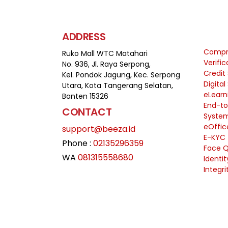
ADDRESS
Compre
Ruko Mall WTC Matahari
Verifi
No. 936, Jl. Raya Serpong,
Credit
Kel. Pondok Jagung, Kec. Serpong
Digital
Utara, Kota Tangerang Selatan,
eLearn
Banten 15326
End-to
CONTACT
Syste
eOffic
support@beeza.id
E-KYC
Phone :
02135296359
Face Q
WA
081315558680
Identi
Integri