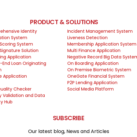
PRODUCT & SOLUTIONS
hensive Identity
Incident Management System
cation System
Liveness Detection
 Scoring System
Membership Application System
 Signature Solution
Multi Finance Application
ing Application
Negative Record Big Data Syste
-End Loan Originating
On Boarding Application
m
On Premise Biometric System
e Application
OneGate Financial System
P2P Lending Application
uality Checker
Social Media Platform
ty Validation and Data
ty Hub
SUBSCRIBE
Our latest blog, News and Articles