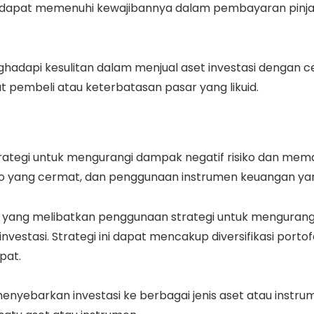
idak dapat memenuhi kewajibannya dalam pembayaran pin
 menghadapi kesulitan dalam menjual aset investasi denga
t pembeli atau keterbatasan pasar yang likuid.
strategi untuk mengurangi dampak negatif risiko dan mema
 risiko yang cermat, dan penggunaan instrumen keuangan ya
es yang melibatkan penggunaan strategi untuk mengurangi
stasi. Strategi ini dapat mencakup diversifikasi portofol
pat.
 menyebarkan investasi ke berbagai jenis aset atau instr