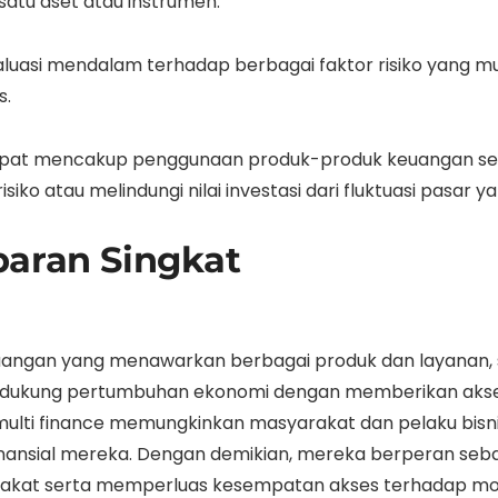
 satu aset atau instrumen.
valuasi mendalam terhadap berbagai faktor risiko yang m
s.
at mencakup penggunaan produk-produk keuangan seperti
siko atau melindungi nilai investasi dari fluktuasi pasar ya
baran Singkat
keuangan yang menawarkan berbagai produk dan layanan, 
mendukung pertumbuhan ekonomi dengan memberikan akses
t, multi finance memungkinkan masyarakat dan pelaku bi
nansial mereka. Dengan demikian, mereka berperan se
yarakat serta memperluas kesempatan akses terhadap mo