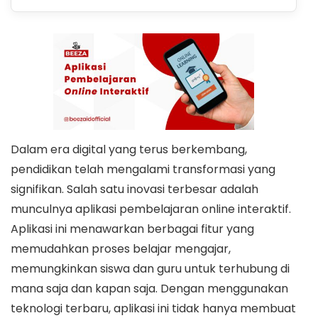
Dalam era digital yang terus berkembang,
pendidikan telah mengalami transformasi yang
signifikan. Salah satu inovasi terbesar adalah
munculnya aplikasi pembelajaran online interaktif.
Aplikasi ini menawarkan berbagai fitur yang
memudahkan proses belajar mengajar,
memungkinkan siswa dan guru untuk terhubung di
mana saja dan kapan saja. Dengan menggunakan
teknologi terbaru, aplikasi ini tidak hanya membuat