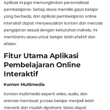
Aplikasi ini juga memungkinkan personalisasi
pembelajaran. Setiap siswa memiliki gaya belajar
yang berbeda, dan aplikasi pembelajaran online
interaktif dapat menyesuaikan konten dan metode
pengajaran sesuai dengan kebutuhan individu. Ini
membantu siswa untuk belajar lebih efektif dan
efisien.
Fitur Utama Aplikasi
Pembelajaran Online
Interaktif
Konten Multimedia
Konten multimedia seperti video, audio, dan
animasi membuat proses belajar menjadi lebih
menarik dan mudah dipahami. Siswa dapat