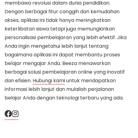
membawa revolusi dalam dunia pendidikan.
Dengan berbagai fitur canggih dan kemudahan
akses, aplikasi ini tidak hanya meningkatkan
keterlibatan siswa tetapi juga memungkinkan
personalisasi pembelajaran yang lebih efektif. Jika
Anda ingin mengetahui lebih lanjut tentang
bagaimana aplikasi ini dapat membantu proses
belajar mengajar Anda. Beeza menawarkan
berbagai solusi pembelajaran online yang inovatif
dan efisien.
Hubungi kami
untuk mendapatkan
informasi lebih lanjut dan mulailah perjalanan
belajar Anda dengan teknologi terbaru yang ada.