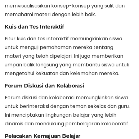
memvisualisasikan konsep-konsep yang sulit dan
memahami materi dengan lebih baik.
Kuis dan Tes Interaktif
Fitur kuis dan tes interaktif memungkinkan siswa
untuk menguji pemahaman mereka tentang
materi yang telah dipelajari. Ini juga memberikan
umpan balik langsung yang membantu siswa untuk
mengetahui kekuatan dan kelemahan mereka.
Forum Diskusi dan Kolaborasi
Forum diskusi dan kolaborasi memungkinkan siswa
untuk berinteraksi dengan teman sekelas dan guru.
Ini menciptakan lingkungan belajar yang lebih
dinamis dan mendukung pembelajaran kolaboratif.
Pelacakan Kemajuan Belajar