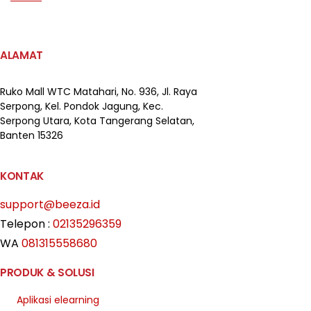
ALAMAT
Ruko Mall WTC Matahari,
No. 936, Jl. Raya
Serpong,
Kel. Pondok Jagung, Kec.
Serpong Utara, Kota Tangerang Selatan,
Banten 15326
KONTAK
support@beeza.id
Telepon :
02135296359
WA
081315558680
PRODUK & SOLUSI
Aplikasi elearning