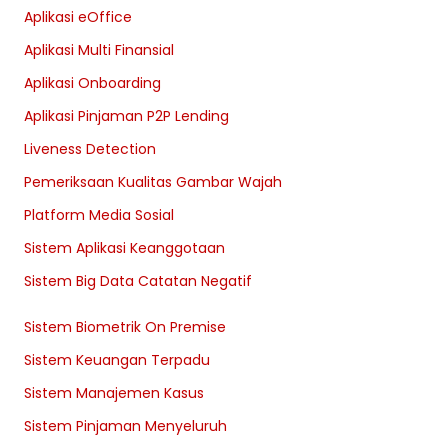
Aplikasi eOffice
Aplikasi Multi Finansial
Aplikasi Onboarding
Aplikasi Pinjaman P2P Lending
Liveness Detection
Pemeriksaan Kualitas Gambar Wajah
Platform Media Sosial
Sistem Aplikasi Keanggotaan
Sistem Big Data Catatan Negatif
Sistem Biometrik On Premise
Sistem Keuangan Terpadu
Sistem Manajemen Kasus
Sistem Pinjaman Menyeluruh