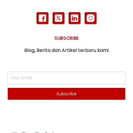
SUBSCRIBE
Blog, Berita dan Artikel terbaru kami