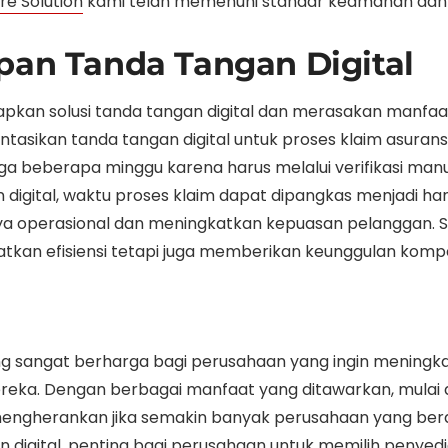
ure Solution
kami telah memenuhi standar keamanan dan r
pan Tanda Tangan Digital
pkan solusi tanda tangan digital dan merasakan manfaa
ntasikan tanda tangan digital untuk proses klaim asura
ga beberapa minggu karena harus melalui verifikasi manu
igital, waktu proses klaim dapat dipangkas menjadi hany
ya operasional dan meningkatkan kepuasan pelanggan. St
atkan efisiensi tetapi juga memberikan keunggulan kompe
yang sangat berharga bagi perusahaan yang ingin meningka
reka. Dengan berbagai manfaat yang ditawarkan, mulai 
mengherankan jika semakin banyak perusahaan yang beral
n digital, penting bagi perusahaan untuk memilih penye