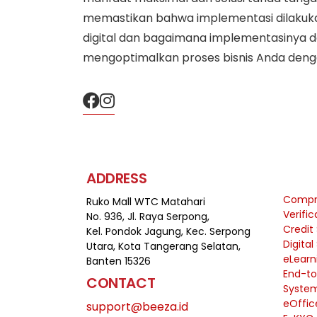
memastikan bahwa implementasi dilakukan 
digital dan bagaimana implementasinya 
mengoptimalkan proses bisnis Anda dengan
ADDRESS
Compre
Ruko Mall WTC Matahari
Verifi
No. 936, Jl. Raya Serpong,
Credit
Kel. Pondok Jagung, Kec. Serpong
Digital
Utara, Kota Tangerang Selatan,
eLearn
Banten 15326
End-to
CONTACT
Syste
eOffic
support@beeza.id