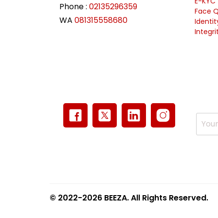
E-KYC
Phone :
02135296359
Face Q
WA
081315558680
Identi
Integri
© 2022-2026 BEEZA. All Rights Reserved.