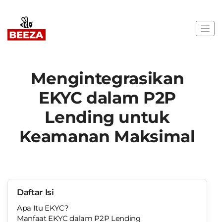
Mengintegrasikan
EKYC dalam P2P
Lending untuk
Keamanan Maksimal
Daftar Isi
Apa Itu EKYC?
Manfaat EKYC dalam P2P Lending