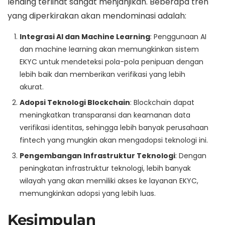
lending terlihat sangat menjanjikan. Beberapa tren
yang diperkirakan akan mendominasi adalah:
Integrasi AI dan Machine Learning
: Penggunaan AI
dan machine learning akan memungkinkan sistem
EKYC untuk mendeteksi pola-pola penipuan dengan
lebih baik dan memberikan verifikasi yang lebih
akurat.
Adopsi Teknologi Blockchain
: Blockchain dapat
meningkatkan transparansi dan keamanan data
verifikasi identitas, sehingga lebih banyak perusahaan
fintech yang mungkin akan mengadopsi teknologi ini.
Pengembangan Infrastruktur Teknologi
: Dengan
peningkatan infrastruktur teknologi, lebih banyak
wilayah yang akan memiliki akses ke layanan EKYC,
memungkinkan adopsi yang lebih luas.
Kesimpulan