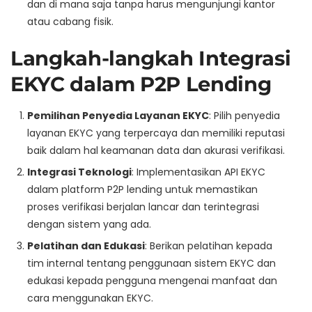
dan di mana saja tanpa harus mengunjungi kantor
atau cabang fisik.
Langkah-langkah Integrasi
EKYC dalam P2P Lending
Pemilihan Penyedia Layanan EKYC
: Pilih penyedia
layanan EKYC yang terpercaya dan memiliki reputasi
baik dalam hal keamanan data dan akurasi verifikasi.
Integrasi Teknologi
: Implementasikan API EKYC
dalam platform P2P lending untuk memastikan
proses verifikasi berjalan lancar dan terintegrasi
dengan sistem yang ada.
Pelatihan dan Edukasi
: Berikan pelatihan kepada
tim internal tentang penggunaan sistem EKYC dan
edukasi kepada pengguna mengenai manfaat dan
cara menggunakan EKYC.