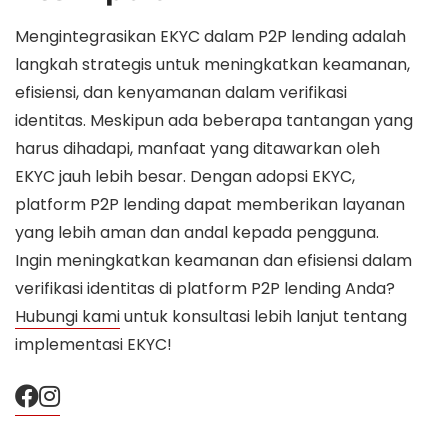
Mengintegrasikan EKYC dalam P2P lending adalah
langkah strategis untuk meningkatkan keamanan,
efisiensi, dan kenyamanan dalam verifikasi
identitas. Meskipun ada beberapa tantangan yang
harus dihadapi, manfaat yang ditawarkan oleh
EKYC jauh lebih besar. Dengan adopsi EKYC,
platform P2P lending dapat memberikan layanan
yang lebih aman dan andal kepada pengguna.
Ingin meningkatkan keamanan dan efisiensi dalam
verifikasi identitas di platform P2P lending Anda?
Hubungi kami
untuk konsultasi lebih lanjut tentang
implementasi EKYC!