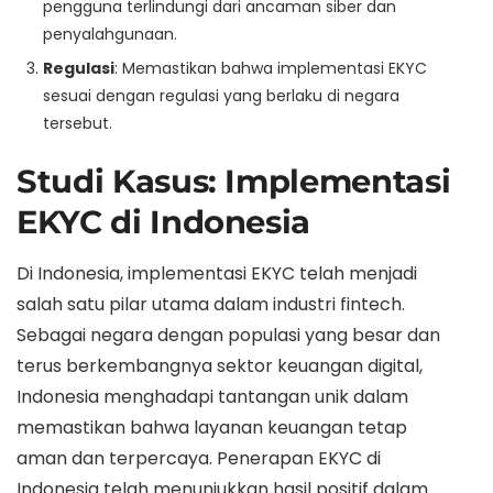
pengguna terlindungi dari ancaman siber dan
penyalahgunaan.
Regulasi
: Memastikan bahwa implementasi EKYC
sesuai dengan regulasi yang berlaku di negara
tersebut.
Studi Kasus: Implementasi
EKYC di Indonesia
Di Indonesia, implementasi EKYC telah menjadi
salah satu pilar utama dalam industri fintech.
Sebagai negara dengan populasi yang besar dan
terus berkembangnya sektor keuangan digital,
Indonesia menghadapi tantangan unik dalam
memastikan bahwa layanan keuangan tetap
aman dan terpercaya. Penerapan EKYC di
Indonesia telah menunjukkan hasil positif dalam