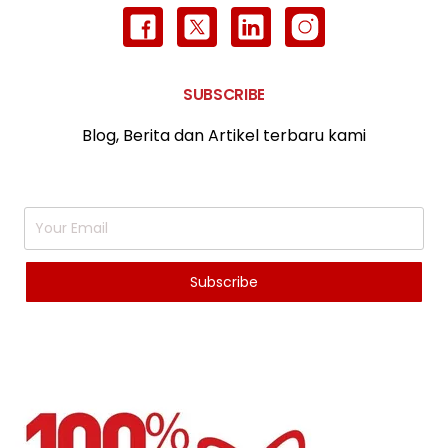
SUBSCRIBE
Blog, Berita dan Artikel terbaru kami