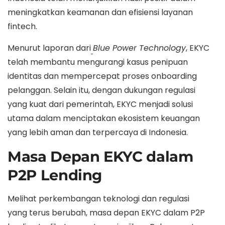
meningkatkan keamanan dan efisiensi layanan
fintech.
Menurut laporan dari
Blue Power Technology
, EKYC
telah membantu mengurangi kasus penipuan
identitas dan mempercepat proses onboarding
pelanggan. Selain itu, dengan dukungan regulasi
yang kuat dari pemerintah, EKYC menjadi solusi
utama dalam menciptakan ekosistem keuangan
yang lebih aman dan terpercaya di Indonesia.
Masa Depan EKYC dalam
P2P Lending
Melihat perkembangan teknologi dan regulasi
yang terus berubah, masa depan EKYC dalam P2P