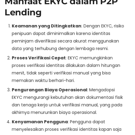
Manfaat EKYC dalam P2P
Lending
Keamanan yang Ditingkatkan
: Dengan EKYC, risiko
penipuan dapat diminimalkan karena identitas
peminjam diverifikasi secara akurat menggunakan
data yang terhubung dengan lembaga resmi.
Proses Verifikasi Cepat
: EKYC memungkinkan
proses verifikasi identitas dilakukan dalam hitungan
menit, tidak seperti verifikasi manual yang bisa
memakan waktu berhari-hari.
Pengurangan Biaya Operasional
: Mengadopsi
EKYC mengurangi kebutuhan akan dokumentasi fisik
dan tenaga kerja untuk verifikasi manual, yang pada
akhirnya menurunkan biaya operasional.
Kenyamanan Pengguna
: Pengguna dapat
menyelesaikan proses verifikasi identitas kapan saja