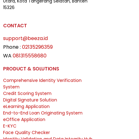
Utara, Kota Tangerang Selatan, Banten
15326
CONTACT
support@beeza.id
Phone :
02135296359
WA
081315558680
PRODUCT & SOLUTIONS
Comprehensive Identity Verification
System
Credit Scoring System
Digital Signature Solution
eLearning Application
End-to-End Loan Originating System
eOffice Application
E-KYC
Face Quality Checker
Identity Validation and Data Integrity Hub