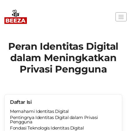
Peran Identitas Digital
dalam Meningkatkan
Privasi Pengguna
Daftar Isi
Memahami Identitas Digital
Pentingnya Identitas Digital dalam Privasi
Pengguna
Fondasi Teknologis Identitas Digital