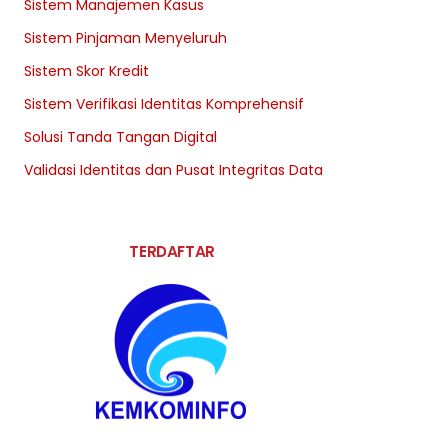
Sistem Manajemen Kasus
Sistem Pinjaman Menyeluruh
Sistem Skor Kredit
Sistem Verifikasi Identitas Komprehensif
Solusi Tanda Tangan Digital
Validasi Identitas dan Pusat Integritas Data
TERDAFTAR