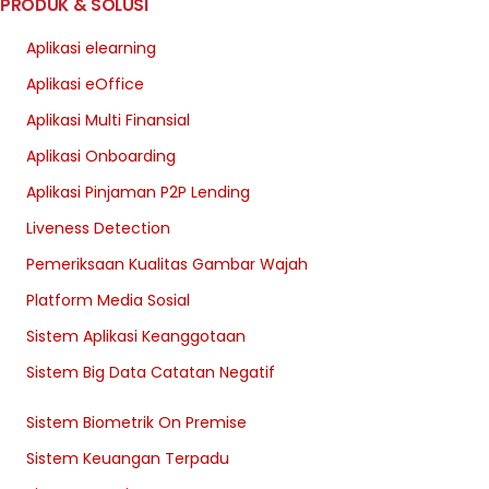
PRODUK & SOLUSI
Aplikasi elearning
Aplikasi eOffice
Aplikasi Multi Finansial
Aplikasi Onboarding
Aplikasi Pinjaman P2P Lending
Liveness Detection
Pemeriksaan Kualitas Gambar Wajah
Platform Media Sosial
Sistem Aplikasi Keanggotaan
Sistem Big Data Catatan Negatif
Sistem Biometrik On Premise
Sistem Keuangan Terpadu