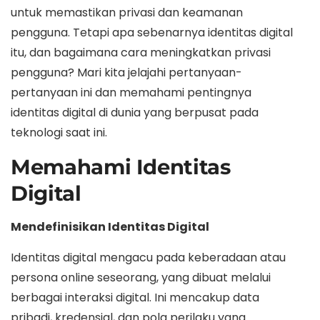
untuk memastikan privasi dan keamanan
pengguna. Tetapi apa sebenarnya identitas digital
itu, dan bagaimana cara meningkatkan privasi
pengguna? Mari kita jelajahi pertanyaan-
pertanyaan ini dan memahami pentingnya
identitas digital di dunia yang berpusat pada
teknologi saat ini.
Memahami Identitas
Digital
Mendefinisikan Identitas Digital
Identitas digital mengacu pada keberadaan atau
persona online seseorang, yang dibuat melalui
berbagai interaksi digital. Ini mencakup data
pribadi, kredensial, dan pola perilaku yang