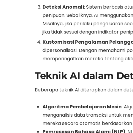
Deteksi Anomali
: Sistem berbasis at
penipuan. Sebaliknya, AI menggunakan 
Misalnya, jika perilaku pengeluaran s
jika tidak sesuai dengan indikator penip
Kustomisasi Pengalaman Pelangg
dipersonalisasi. Dengan memahami po
memperingatkan mereka tentang akti
Teknik AI dalam De
Beberapa teknik AI diterapkan dalam dete
Algoritma Pembelajaran Mesin
: Al
menganalisis data transaksi untuk me
mereka secara otomatis berdasarkan 
Pemrosesan Bahasa Alami (NLP)
: N