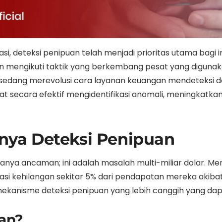
si, deteksi penipuan telah menjadi prioritas utama bagi i
itan mengikuti taktik yang berkembang pesat yang digunak
edang merevolusi cara layanan keuangan mendeteksi da
t secara efektif mengidentifikasi anomali, meningkatka
ya Deteksi Penipuan
nya ancaman; ini adalah masalah multi-miliar dolar. Me
asi kehilangan sekitar 5% dari pendapatan mereka akibat 
ekanisme deteksi penipuan yang lebih canggih yang dap
uan?