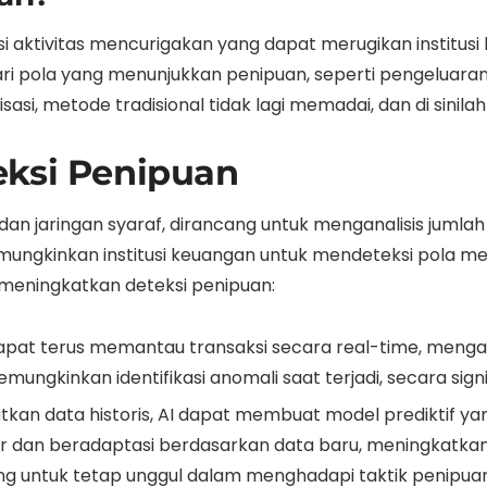
si aktivitas mencurigakan yang dapat merugikan institusi
ari pola yang menunjukkan penipuan, seperti pengeluaran
asi, metode tradisional tidak lagi memadai, dan di sinilah
eksi Penipuan
 dan jaringan syaraf, dirancang untuk menganalisis juml
mungkinkan institusi keuangan untuk mendeteksi pola 
I meningkatkan deteksi penipuan:
dapat terus memantau transaksi secara real-time, mengan
ungkinkan identifikasi anomali saat terjadi, secara sig
an data historis, AI dapat membuat model prediktif yang
ar dan beradaptasi berdasarkan data baru, meningkatkan
ing untuk tetap unggul dalam menghadapi taktik penipu