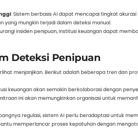
inggi
: Sistem berbasis AI dapat mencapai tingkat akurasi
n yang mungkin terjadi dalam deteksi manual.
urangi insiden penipuan, institusi keuangan dapat mem
m Deteksi Penipuan
lihat menjanjikan. Berikut adalah beberapa tren dan pro
titusi keuangan akan semakin berkolaborasi dengan peny
Kemitraan ini akan memungkinkan organisasi untuk meman
mbangnya regulasi, sistem AI perlu beradaptasi untuk m
bantu memperlancar proses kepatuhan dengan mengoto