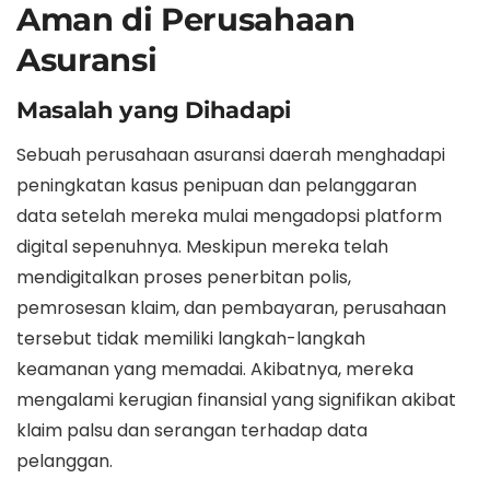
Aman di Perusahaan
Asuransi
Masalah yang Dihadapi
Sebuah perusahaan asuransi daerah menghadapi
peningkatan kasus penipuan dan pelanggaran
data setelah mereka mulai mengadopsi platform
digital sepenuhnya. Meskipun mereka telah
mendigitalkan proses penerbitan polis,
pemrosesan klaim, dan pembayaran, perusahaan
tersebut tidak memiliki langkah-langkah
keamanan yang memadai. Akibatnya, mereka
mengalami kerugian finansial yang signifikan akibat
klaim palsu dan serangan terhadap data
pelanggan.