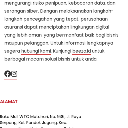
mengurangi risiko penipuan, kebocoran data, dan
serangan siber. Dengan melaksanakan langkah-
langkah pencegahan yang tepat, perusahaan
asuransi dapat menciptakan lingkungan digital
yang lebih aman, yang bermanfaat baik bagi bisnis
maupun pelanggan. Untuk informasi lengkapnya
segera
hubungi kami
. Kunjungi
beeza.id
untuk
berbagai macam solusi bisnis untuk anda.
ALAMAT
Ruko Mall WTC Matahari,
No. 936, Jl. Raya
Serpong,
Kel. Pondok Jagung, Kec.