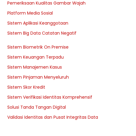
Pemeriksaan Kualitas Gambar Wajah
Platform Media Sosial
Sistem Aplikasi Keanggotaan
Sistem Big Data Catatan Negatif
Sistem Biometrik On Premise
Sistem Keuangan Terpadu
Sistem Manajemen Kasus
Sistem Pinjaman Menyeluruh
Sistem Skor Kredit
Sistem Verifikasi Identitas Komprehensif
Solusi Tanda Tangan Digital
Validasi Identitas dan Pusat Integritas Data