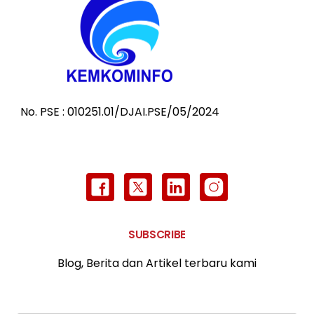
No. PSE : 010251.01/DJAI.PSE/05/2024
SUBSCRIBE
Blog, Berita dan Artikel terbaru kami