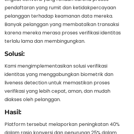
pendaftaran yang rumit dan ketidakpercayaan
pelanggan terhadap keamanan data mereka.
Banyak pelanggan yang membatalkan transaksi
karena mereka merasa proses verifikasi identitas
terlalu lama dan membingungkan.
Solusi:
Kami mengimplementasikan solusi verifikasi
identitas yang menggabungkan biometrik dan
liveness detection untuk memastikan proses
verifikasi yang lebih cepat, aman, dan mudah
diakses oleh pelanggan.
Hasil:
Platform tersebut melaporkan peningkatan 40%
dalam rasio konversi dan penurunan 25% dalam