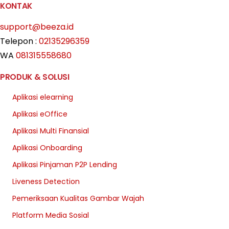
KONTAK
support@beeza.id
Telepon :
02135296359
WA
081315558680
PRODUK & SOLUSI
Aplikasi elearning
Aplikasi eOffice
Aplikasi Multi Finansial
Aplikasi Onboarding
Aplikasi Pinjaman P2P Lending
Liveness Detection
Pemeriksaan Kualitas Gambar Wajah
Platform Media Sosial