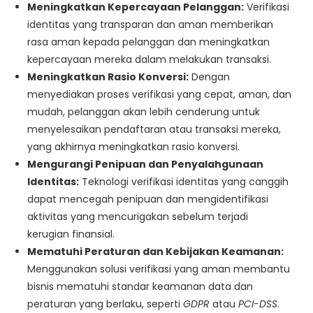
Meningkatkan Kepercayaan Pelanggan:
Verifikasi
identitas yang transparan dan aman memberikan
rasa aman kepada pelanggan dan meningkatkan
kepercayaan mereka dalam melakukan transaksi.
Meningkatkan Rasio Konversi:
Dengan
menyediakan proses verifikasi yang cepat, aman, dan
mudah, pelanggan akan lebih cenderung untuk
menyelesaikan pendaftaran atau transaksi mereka,
yang akhirnya meningkatkan rasio konversi.
Mengurangi Penipuan dan Penyalahgunaan
Identitas:
Teknologi verifikasi identitas yang canggih
dapat mencegah penipuan dan mengidentifikasi
aktivitas yang mencurigakan sebelum terjadi
kerugian finansial.
Mematuhi Peraturan dan Kebijakan Keamanan:
Menggunakan solusi verifikasi yang aman membantu
bisnis mematuhi standar keamanan data dan
peraturan yang berlaku, seperti
GDPR
atau
PCI-DSS
.