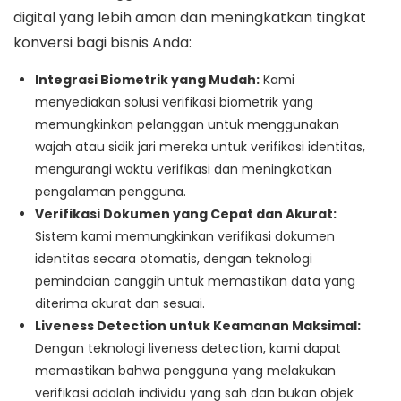
digital yang lebih aman dan meningkatkan tingkat
konversi bagi bisnis Anda:
Integrasi Biometrik yang Mudah:
Kami
menyediakan solusi verifikasi biometrik yang
memungkinkan pelanggan untuk menggunakan
wajah atau sidik jari mereka untuk verifikasi identitas,
mengurangi waktu verifikasi dan meningkatkan
pengalaman pengguna.
Verifikasi Dokumen yang Cepat dan Akurat:
Sistem kami memungkinkan verifikasi dokumen
identitas secara otomatis, dengan teknologi
pemindaian canggih untuk memastikan data yang
diterima akurat dan sesuai.
Liveness Detection untuk Keamanan Maksimal:
Dengan teknologi liveness detection, kami dapat
memastikan bahwa pengguna yang melakukan
verifikasi adalah individu yang sah dan bukan objek