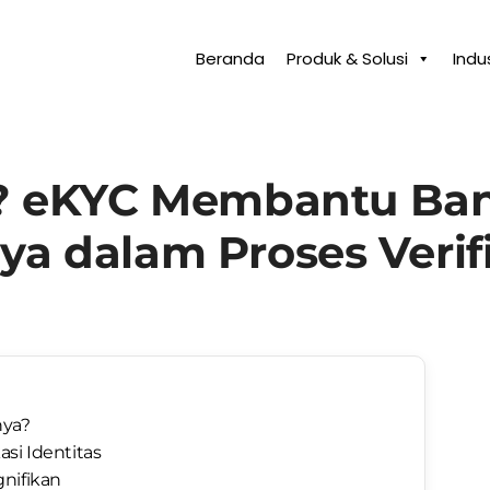
Beranda
Produk & Solusi
Indus
? eKYC Membantu Ba
a dalam Proses Verifik
nya?
si Identitas
nifikan