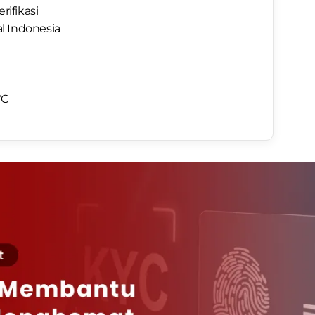
ifikasi
al Indonesia
YC