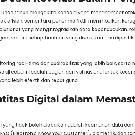
puluhan tahun mengalami kendala yang menghambat efekt
k efisien, sementara penerima fiktif menimbulkan kerug
evolusioner yang mengintegrasikan data kependudukan, re
an cara ini, setiap bantuan yang disalurkan bisa dipasti
ring real-time dan auditabilitas yang lebih baik, serta 
ji coba ini adalah bagian dari visi nasional untuk keuang
ng lebih efektif dan tepat guna.
entitas Digital dalam Mem
i yang tidak boleh diabaikan adalah keamanan data dan k
i e-KYC (Electronic Know Your Customer), biometrik, dan tan