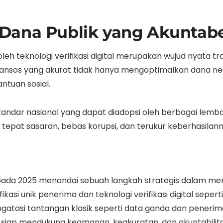
Dana Publik yang Akuntabel
eh teknologi verifikasi digital merupakan wujud nyata tr
 bansos yang akurat tidak hanya mengoptimalkan dana ne
tuan sosial.
standar nasional yang dapat diadopsi oleh berbagai lemb
epat sasaran, bebas korupsi, dan terukur keberhasilann
 pada 2025 menandai sebuah langkah strategis dalam me
asi unik penerima dan teknologi verifikasi digital sepert
ngatasi tantangan klasik seperti data ganda dan penerima f
g siap mendukung keamanan, keakuratan, dan akuntabilit