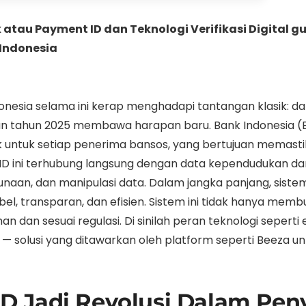
k atau Payment ID dan Teknologi Verifikasi Digital
 Indonesia
onesia selama ini kerap menghadapi tantangan klasik: dat
un tahun 2025 membawa harapan baru. Bank Indonesia (
unik untuk setiap penerima bansos, yang bertujuan mema
D ini terhubung langsung dengan data kependudukan dan
aan, dan manipulasi data. Dalam jangka panjang, sistem 
bel, transparan, dan efisien. Sistem ini tidak hanya mem
aman dan sesuai regulasi. Di sinilah peran teknologi seperti
sial — solusi yang ditawarkan oleh platform seperti Bee
 Jadi Revolusi Dalam Pen