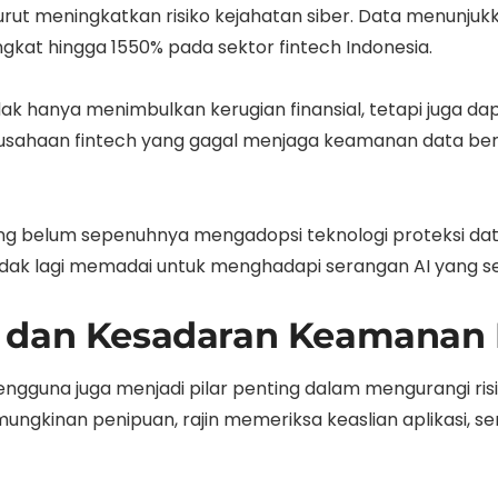
 turut meningkatkan risiko kejahatan siber. Data menunj
at hingga 1550% pada sektor fintech Indonesia.
ak hanya menimbulkan kerugian finansial, tetapi juga
erusahaan fintech yang gagal menjaga keamanan data b
yang belum sepenuhnya mengadopsi teknologi proteksi da
tidak lagi memadai untuk menghadapi serangan AI yang s
 dan Kesadaran Keamanan D
pengguna juga menjadi pilar penting dalam mengurangi ri
ungkinan penipuan, rajin memeriksa keaslian aplikasi, 