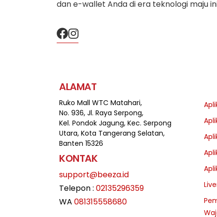
dan e-wallet Anda di era teknologi maju ini
ALAMAT
Ruko Mall WTC Matahari,
Apli
No. 936, Jl. Raya Serpong,
Apli
Kel. Pondok Jagung, Kec. Serpong
Utara, Kota Tangerang Selatan,
Apli
Banten 15326
Apl
KONTAK
Apl
support@beeza.id
Liv
Telepon :
02135296359
Pem
WA
081315558680
Waj