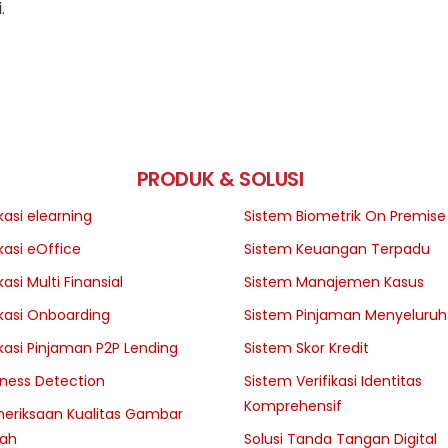
.
PRODUK & SOLUSI
kasi elearning
Sistem Biometrik On Premise
kasi eOffice
Sistem Keuangan Terpadu
kasi Multi Finansial
Sistem Manajemen Kasus
ikasi Onboarding
Sistem Pinjaman Menyeluruh
ikasi Pinjaman P2P Lending
Sistem Skor Kredit
eness Detection
Sistem Verifikasi Identitas
Komprehensif
eriksaan Kualitas Gambar
ah
Solusi Tanda Tangan Digital