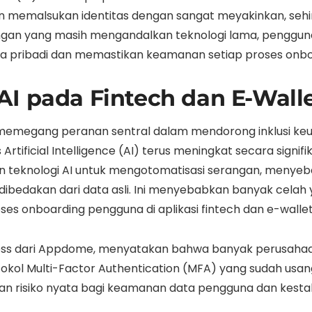
n memalsukan identitas dengan sangat meyakinkan, s
dungan yang masih mengandalkan teknologi lama, penggunaa
ta pribadi dan memastikan keamanan setiap proses onboa
I pada Fintech dan E-Wall
ia memegang peranan sentral dalam mendorong inklusi ke
tificial Intelligence (AI) terus meningkat secara signi
n teknologi AI untuk mengotomatisasi serangan, menyeb
ibedakan dari data asli. Ini menyebabkan banyak celah y
es onboarding pengguna di aplikasi fintech dan e-wallet
ess dari Appdome, menyatakan bahwa banyak perusaha
tokol Multi-Factor Authentication (MFA) yang sudah u
an risiko nyata bagi keamanan data pengguna dan kestabil