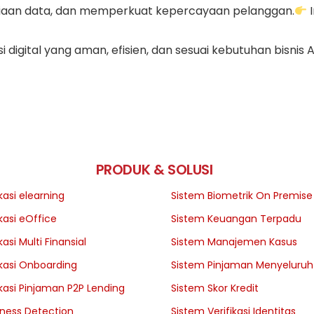
asiaan data, dan memperkuat kepercayaan pelanggan.
I
digital yang aman, efisien, dan sesuai kebutuhan bisnis 
PRODUK & SOLUSI
kasi elearning
Sistem Biometrik On Premise
kasi eOffice
Sistem Keuangan Terpadu
kasi Multi Finansial
Sistem Manajemen Kasus
ikasi Onboarding
Sistem Pinjaman Menyeluruh
ikasi Pinjaman P2P Lending
Sistem Skor Kredit
eness Detection
Sistem Verifikasi Identitas