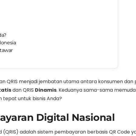
da?
ndonesia
itawar
dan QRIS menjadi jembatan utama antara konsumen dan 
tatis
dan QRIS
Dinamis
. Keduanya sama-sama memudahka
 tepat untuk bisnis Anda?
yaran Digital Nasional
 (QRIS) adalah sistem pembayaran berbasis QR Code yan