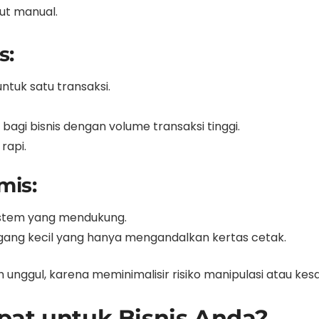
ut manual.
s:
tuk satu transaksi.
 bagi bisnis dengan volume transaksi tinggi.
rapi.
mis:
istem yang mendukung.
agang kecil yang hanya mengandalkan kertas cetak.
ih unggul, karena meminimalisir risiko manipulasi atau kes
pat untuk Bisnis Anda?