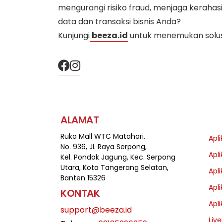
mengurangi risiko fraud, menjaga kerah
data dan transaksi bisnis Anda?
Kunjungi
beeza.id
untuk menemukan solusi 
ALAMAT
Ruko Mall WTC Matahari,
Apli
No. 936, Jl. Raya Serpong,
Apli
Kel. Pondok Jagung, Kec. Serpong
Utara, Kota Tangerang Selatan,
Apli
Banten 15326
Apl
KONTAK
Apl
support@beeza.id
Liv