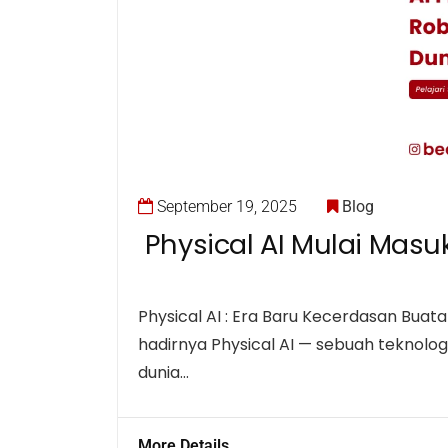
September 19, 2025
Blog
Physical AI Mulai Masu
Physical AI : Era Baru Kecerdasan Bu
hadirnya Physical AI — sebuah teknolog
dunia…
More Details