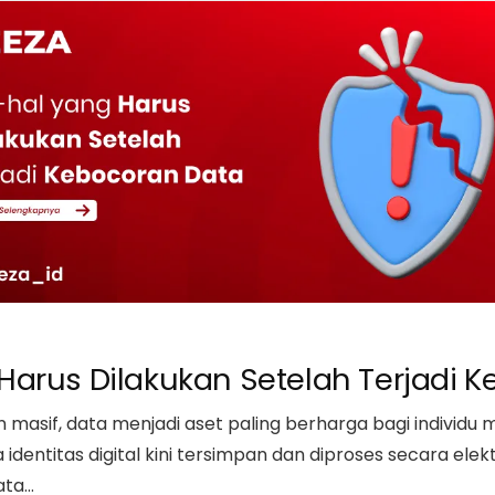
Harus Dilakukan Setelah Terjadi 
n masif, data menjadi aset paling berharga bagi individu m
identitas digital kini tersimpan dan diproses secara ele
ata…