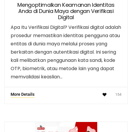
Mengoptimalkan Keamanan Identitas
Anda di Dunia Maya dengan Verifikasi
Digital
Apa Itu Verifikasi Digital? Verifikasi digital adalah
prosedur memastikan identitas pengguna atau
entitas di dunia maya melalui proses yang
berkaitan dengan autentikasi digital. Ini sering
kali melibatkan penggunaan kata sandi, kode
OTP, biometrik, atau metode lain yang dapat
memvalidasi keaslian…
More Details
154