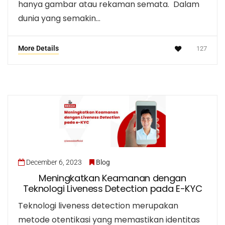
hanya gambar atau rekaman semata. Dalam
dunia yang semakin…
More Details
127
December 6, 2023
Blog
Meningkatkan Keamanan dengan
Teknologi Liveness Detection pada E-KYC
Teknologi liveness detection merupakan
metode otentikasi yang memastikan identitas