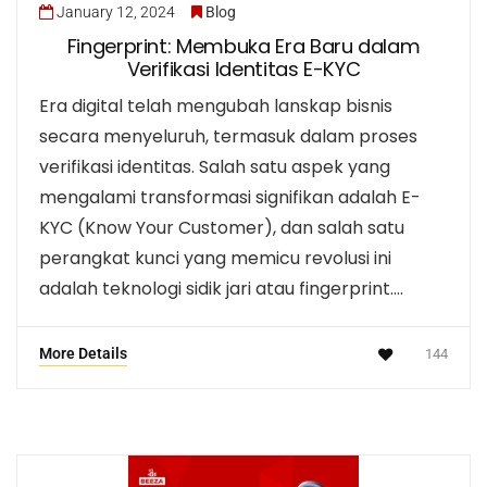
January 12, 2024
Blog
Fingerprint: Membuka Era Baru dalam
Verifikasi Identitas E-KYC
Era digital telah mengubah lanskap bisnis
secara menyeluruh, termasuk dalam proses
verifikasi identitas. Salah satu aspek yang
mengalami transformasi signifikan adalah E-
KYC (Know Your Customer), dan salah satu
perangkat kunci yang memicu revolusi ini
adalah teknologi sidik jari atau fingerprint….
More Details
144