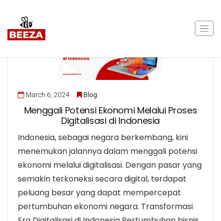
March 6, 2024
Blog
Menggali Potensi Ekonomi Melalui Proses
Digitalisasi di Indonesia
Indonesia, sebagai negara berkembang, kini
menemukan jalannya dalam menggali potensi
ekonomi melalui digitalisasi. Dengan pasar yang
semakin terkoneksi secara digital, terdapat
peluang besar yang dapat mempercepat
pertumbuhan ekonomi negara. Transformasi
Era Digitalisasi di Indonesia Pertumbuhan bisnis