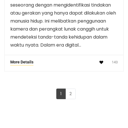
seseorang dengan mengidentifikasi tindakan
atau gerakan yang hanya dapat dilakukan oleh
manusia hidup. Ini melibatkan penggunaan
kamera dan perangkat lunak canggih untuk
mendeteksi tanda-tanda kehidupan dalam
waktu nyata. Dalam era digital…
More Details
143
1
2