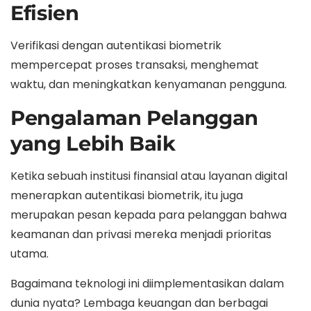
Efisien
Verifikasi dengan autentikasi biometrik
mempercepat proses transaksi, menghemat
waktu, dan meningkatkan kenyamanan pengguna.
Pengalaman Pelanggan
yang Lebih Baik
Ketika sebuah institusi finansial atau layanan digital
menerapkan autentikasi biometrik, itu juga
merupakan pesan kepada para pelanggan bahwa
keamanan dan privasi mereka menjadi prioritas
utama.
Bagaimana teknologi ini diimplementasikan dalam
dunia nyata? Lembaga keuangan dan berbagai