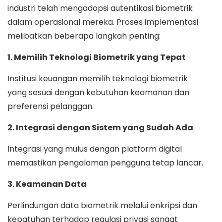
industri telah mengadopsi autentikasi biometrik
dalam operasional mereka. Proses implementasi
melibatkan beberapa langkah penting:
1. Memilih Teknologi Biometrik yang Tepat
Institusi keuangan memilih teknologi biometrik
yang sesuai dengan kebutuhan keamanan dan
preferensi pelanggan.
2. Integrasi dengan Sistem yang Sudah Ada
Integrasi yang mulus dengan platform digital
memastikan pengalaman pengguna tetap lancar.
3. Keamanan Data
Perlindungan data biometrik melalui enkripsi dan
kepatuhan terhadap regulasi privasi sangat