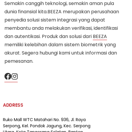
Semakin canggih teknologi, semakin aman pula
dunia finansial kita.
BEEZA merupakan perusahaan
penyedia solusi sistem integrasi yang dapat
membantu anda melakukan verifikasi, identifikasi
dan autentikasi. Produk dan solusi dari
BEEZA
memiliki kelebihan dalam sistem biometrik yang
akurat. Segera hubungi kami untuk informasi dan
pemesanan.
ADDRESS
Ruko Mall WTC Matahari
No. 936, Jl. Raya
Serpong,
Kel. Pondok Jagung, Kec. Serpong