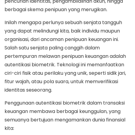
pencurian identitas, pengambilalihan akun, hingga
berbagai skema penipuan yang merugikan.
Inilah mengapa perlunya sebuah senjata tangguh
yang dapat melindungi kita, baik individu maupun
organisasi, dari ancaman penipuan keuangan ini.
Salah satu senjata paling canggih dalam
pertempuran melawan penipuan keuangan adalah
autentikasi biometrik. Teknologi ini memanfaatkan
ciri-ciri fisik atau perilaku yang unik, seperti sidik jari,
fitur wajah, atau pola suara, untuk memverifikasi
identitas seseorang.
Penggunaan autentikasi biometrik dalam transaksi
keuangan membawa berbagai keunggulan, yang
semuanya bertujuan mengamankan dunia finansial
kita: