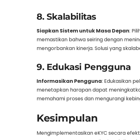
8. Skalabilitas
Siapkan Sistem untuk Masa Depan
: Pi
memastikan bahwa seiring dengan mening
mengorbankan kinerja. Solusi yang skala
9. Edukasi Pengguna
Informasikan Pengguna
: Edukasikan p
menetapkan harapan dapat meningkatka
memahami proses dan mengurangi kebin
Kesimpulan
Mengimplementasikan eKYC secara efekti