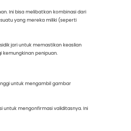
 Ini bisa melibatkan kombinasi dari
esuatu yang mereka miliki (seperti
idik jari untuk memastikan keaslian
gi kemungkinan penipuan.
tinggi untuk mengambil gambar
i untuk mengonfirmasi validitasnya. Ini