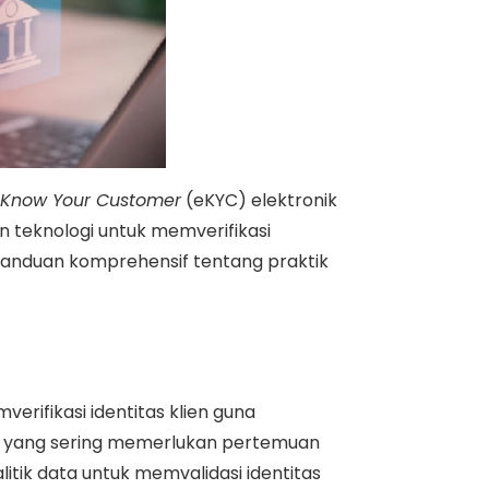
Know Your Customer
(eKYC) elektronik
 teknologi untuk memverifikasi
h panduan komprehensif tentang praktik
verifikasi identitas klien guna
l yang sering memerlukan pertemuan
litik data untuk memvalidasi identitas