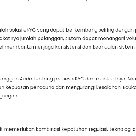
lihlah solusi eKYC yang dapat berkembang seiring dengan 
katnya jumlah pelanggan, sistem dapat menangani volu
bel membantu menjaga konsistensi dan keandalan sistem.
elanggan Anda tentang proses eKYC dan manfaatnya. Memb
n kepuasan pengguna dan mengurangi kesalahan. Eduk
gungan.
f memerlukan kombinasi kepatuhan regulasi, teknologi 