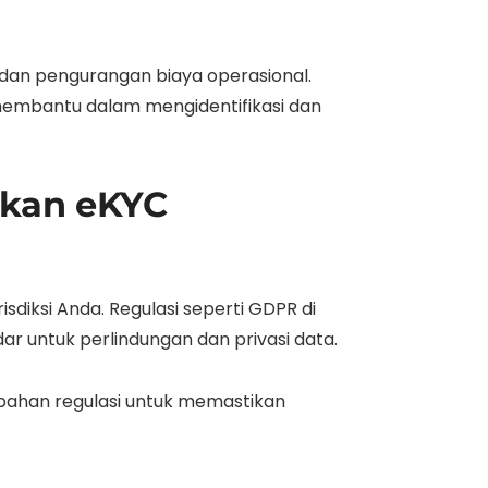
 dan pengurangan biaya operasional.
membantu dalam mengidentifikasi dan
ikan eKYC
sdiksi Anda. Regulasi seperti GDPR di
dar untuk perlindungan dan privasi data.
ahan regulasi untuk memastikan