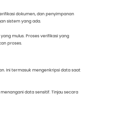
 verifikasi dokumen, dan penyimpanan
gan sistem yang ada.
ang mulus. Proses verifikasi yang
an proses.
n. Ini termasuk mengenkripsi data saat
enangani data sensitif. Tinjau secara