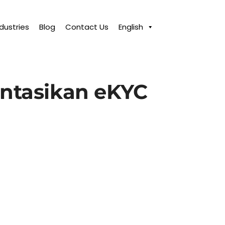
ndustries
Blog
Contact Us
English
ntasikan eKYC