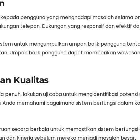
n
kepada pengguna yang menghadapi masalah selama prose
dukungan telepon. Dukungan yang responsif dan efektif
sistem untuk mengumpulkan umpan balik pengguna tenta
jutan. Umpan balik pengguna dapat memberikan wawasan
an Kualitas
la penuh, lakukan uji coba untuk mengidentifikasi pote
u Anda memahami bagaimana sistem berfungsi dalam kond
ruan secara berkala untuk memastikan sistem berfungsi 
dan kinerja sebelum mereka menjadi masalah besar.