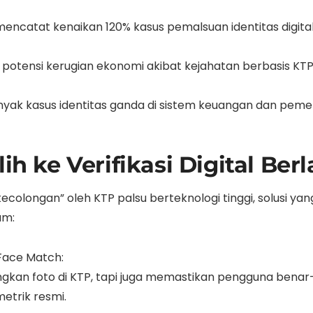
mencatat kenaikan 120% kasus pemalsuan identitas digit
tensi kerugian ekonomi akibat kejahatan berbasis KTP 
 kasus identitas ganda di sistem keuangan dan pemerin
ih ke Verifikasi Digital Berl
h “kecolongan” oleh KTP palsu berteknologi tinggi, solusi
um:
Face Match:
ngkan foto di KTP, tapi juga memastikan pengguna benar
trik resmi.