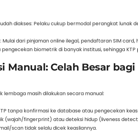
udah diakses: Pelaku cukup bermodal perangkat lunak des
.
u: Mulai dari pinjaman online ilegal, pendaftaran SIM car
 pengecekan biometrik di banyak institusi, sehingga KTP p
si Manual: Celah Besar bag
anyak lembaga masih dilakukan secara manual:
KTP tanpa konfirmasi ke database atau pengecekan keasl
(wajah/fingerprint) atau deteksi hidup (liveness detect
ail/scan tidak selalu dicek keasliannya.