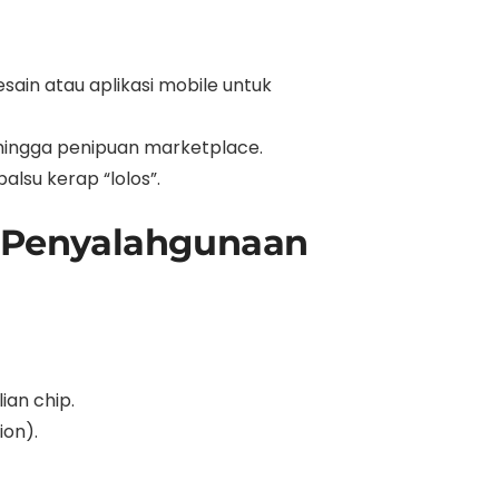
ain atau aplikasi mobile untuk
d, hingga penipuan marketplace.
alsu kerap “lolos”.
i Penyalahgunaan
ian chip.
ion).