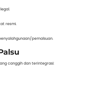
legal.
at resmi.
di penyalahgunaan/pemalsuan.
Palsu
yang canggih dan terintegrasi: