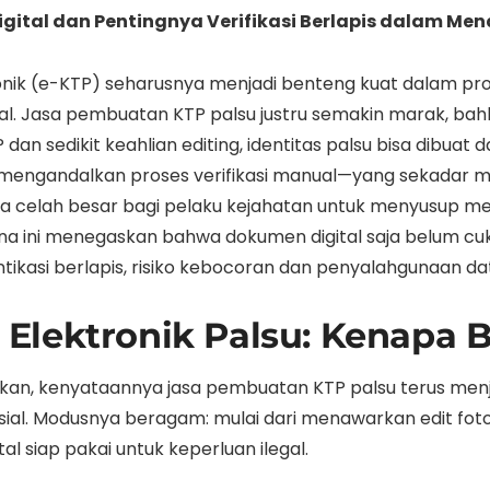
Digital dan Pentingnya Verifikasi Berlapis dalam Me
ronik (e-KTP) seharusnya menjadi benteng kuat dalam pros
deal. Jasa pembuatan KTP palsu justru semakin marak, b
n sedikit keahlian editing, identitas palsu bisa dibuat 
 mengandalkan proses verifikasi manual—yang sekadar m
 celah besar bagi pelaku kejahatan untuk menyusup meng
na ini menegaskan bahwa dokumen digital saja belum cu
ntikasi berlapis, risiko kebocoran dan penyalahgunaan dat
lektronik Palsu: Kenapa Bi
sukan, kenyataannya jasa pembuatan KTP palsu terus menj
sosial. Modusnya beragam: mulai dari menawarkan edit f
l siap pakai untuk keperluan ilegal.