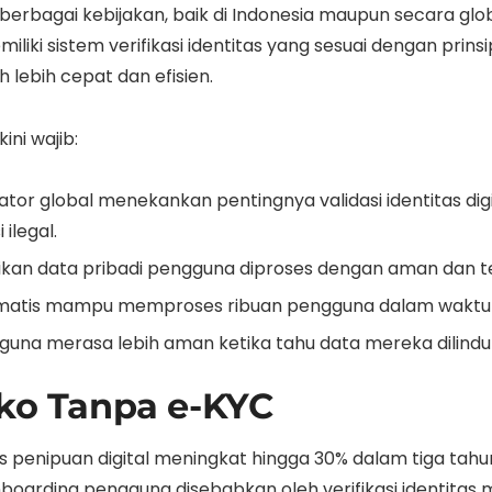
berbagai kebijakan, baik di Indonesia maupun secara glo
liki sistem verifikasi identitas yang sesuai dengan prin
 lebih cepat dan efisien.
ni wajib:
ator global menekankan pentingnya validasi identitas di
ilegal.
an data pribadi pengguna diproses dengan aman dan te
tomatis mampu memproses ribuan pengguna dalam waktu 
una merasa lebih aman ketika tahu data mereka dilindung
iko Tanpa e-KYC
us penipuan digital meningkat hingga 30% dalam tiga tahun 
rding pengguna disebabkan oleh verifikasi identitas m