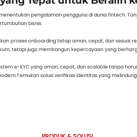
yang Tepat untuk Beralih k
nentukan pengalaman pengguna di dunia fintech. Tanpa 
ertumbuhan bisnis.
astikan proses onboarding tetap aman, cepat, dan sesuai r
um, tetapi juga membangun kepercayaan yang berharg
istem e-KYC yang aman, cepat, dan scalable tanpa harus
al modern.Temukan solusi verifikasi identitas yang melindu
PRODUK & SOLUSI