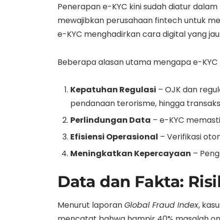
Penerapan e-KYC kini sudah diatur dalam 
mewajibkan perusahaan fintech untuk memi
e-KYC menghadirkan cara digital yang jauh
Beberapa alasan utama mengapa e-KYC ki
Kepatuhan Regulasi
– OJK dan regul
pendanaan terorisme, hingga transaksi 
Perlindungan Data
– e-KYC memastik
Efisiensi Operasional
– Verifikasi o
Meningkatkan Kepercayaan
– Pengg
Data dan Fakta: Ris
Menurut laporan
Global Fraud Index
, kas
mencatat bahwa hampir 40% masalah onboa