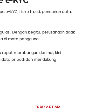
e e-KYC
e-KYC, risiko fraud, pencurian data,
egulasi. Dengan begitu, perusahaan tidak
a di mata pengguna.
 repot membangun dari nol, kini
ngi data pribadi dan mendukung
TERDAFTAR