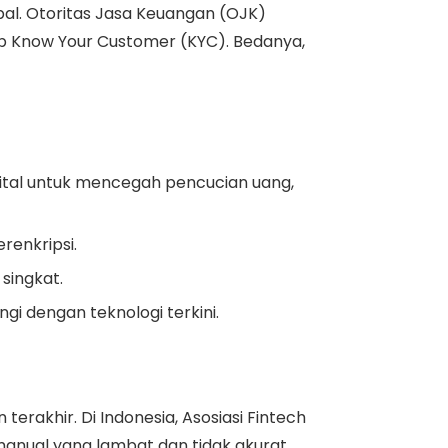
bal. Otoritas Jasa Keuangan (OJK)
sip Know Your Customer (KYC). Bedanya,
gital untuk mencegah pencucian uang,
renkripsi.
singkat.
i dengan teknologi terkini.
terakhir. Di Indonesia, Asosiasi Fintech
anual yang lambat dan tidak akurat.